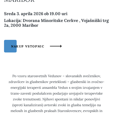
Sreda 3. aprila 2026 ob 19.00 uri
Lokacija: Dvorana Minoritske Cerkve , Vojašniški trg
2a, 2000 Maribor
NAKUP VSTOPNIC
Po vzoru starosvetnih Vedunov – slovanskih svečenikov,
zdravilcev in glasbenikov preteklosti – glasbeniki in zvočno-
energijski terapevti ansambla Vedun s svojim izvajanjem v
trans-zavesti poslušalcem podarjajo urejajoče terapevtske
zvoke trenutnosti. Njihovi spontani in nikdar ponovljivi
(sproti kanalizirani) avtorski zvoki in glasba temeljijo na
melosih in glasbenih praksah Staroslovencev, evropskih in