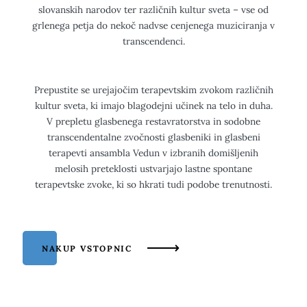
slovanskih narodov ter različnih kultur sveta – vse od
grlenega petja do nekoč nadvse cenjenega muziciranja v
transcendenci.
Prepustite se urejajočim terapevtskim zvokom različnih
kultur sveta, ki imajo blagodejni učinek na telo in duha.
V prepletu glasbenega restavratorstva in sodobne
transcendentalne zvočnosti glasbeniki in glasbeni
terapevti ansambla Vedun v izbranih domišljenih
melosih preteklosti ustvarjajo lastne spontane
terapevtske zvoke, ki so hkrati tudi podobe trenutnosti.
NAKUP VSTOPNIC