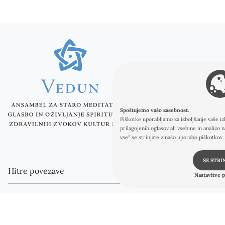
Noga strani
Spoštujemo vašo zasebnost.
Piškotke uporabljamo za izboljšanje vaše i
prilagojenih oglasov ali vsebine in analizo
vse" se strinjate z našo uporabo piškotkov.
SE STRI
Hitre povezave
Nastavitve 
Ansambel Vedun
Katedra Veduna